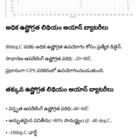
అధిక ఉష్ణోగ్రత లిథియం అయాన్ బ్యాటరీలు
80deg.C వరకు అధిక ఉష్ణోగ్రత ఉపయోగం కోసం ప్రత్యేక డిజైన్.
సాధారణ ఆపరేటింగ్ ఉష్ణోగ్రత పరిధి: -20~80℃.
ప్రధానంగా GPS పరికరంలో ఉపయోగించబడుతుంది.
తక్కువ ఉష్ణోగ్రత లిథియం అయాన్ బ్యాటరీలు
• విస్తృత ఆపరేటింగ్ ఉష్ణోగ్రత పరిధి:-40~60℃
• అద్భుతమైన పనితీరు(>80% సామర్థ్యం) @ -40 deg.C.
• -10deg.C ఛార్జ్