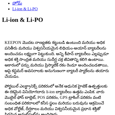
హోమ్
Li-ion & Li-PO
Li-ion & Li-PO
KEEPON ​​మొదట నాణ్యతకు కట్టుబడి ఉంటుంది మరియు అధిక
పనితీరు మరియు విశ్వసనీయమైన లిథియం-అయాన్ బ్యాటరీలను
అందించడం లక్ష్యంగా పెట్టుకుంది. అన్ని కీపాన్ బ్యాటరీలు ఎల్లప్పుడూ
అధిక శక్తి సాంద్రత మరియు సుదీర్ఘ చక్ర జీవితాన్ని కలిగి ఉంటాయి.
ఆకారంలో పర్సు మరియు ప్రిస్మాటిక్ రకం రెండూ అందించబడతాయి,
ఆపై కస్టమర్ అవసరాలకు అనుగుణంగా బ్యాటరీ ప్యాక్‌లను తయారు
చేయడం.
పోర్టబుల్ ఎలక్ట్రానిక్స్ పరికరంలో అనేక ఆధునిక హైటెక్ ఉత్పత్తులకు
ఈ రకమైన వినియోగదారు li-ion బ్యాటరీలు ఉత్తమ ఎంపిక. వారు
మొబైల్ ఫోన్ టాబ్లెట్, POS పరికరం, GPS ట్రాకింగ్ పరికరం వంటి
సంబంధిత పరికరాలలో కనీస స్థలం మరియు బరువును ఆక్రమించే
అధిక వోల్టేజ్, దీర్ఘకాలం మరియు విశ్వసనీయమైన ప్రధాన శక్తితో
స్థిరమైన అవుట్‌పుట్‌ను అందిస్తారు.