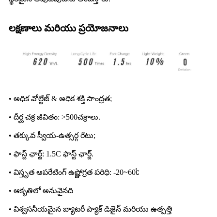
లక్షణాలు మరియు ప్రయోజనాలు
• అధిక వోల్టేజ్ & అధిక శక్తి సాంద్రత;
• దీర్ఘ చక్ర జీవితం: >500చక్రాలు.
• తక్కువ స్వీయ-ఉత్సర్గ రేటు;
• ఫాస్ట్ ఛార్జ్: 1.5C ఫాస్ట్ ఛార్జ్.
• విస్తృత ఆపరేటింగ్ ఉష్ణోగ్రత పరిధి: -20~60℃
• ఆకృతిలో అనువైనది
• విశ్వసనీయమైన బ్యాటరీ ప్యాక్ డిజైన్ మరియు ఉత్పత్తి