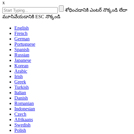
x
శోధించడానికి ఎంటర్ నొక్కండి లేదా
మూసివేయడానికి ESC నొక్కండి
English
French
German
Portuguese
Spanish
Russian
Japanese
Korean
Arabic
Irish
Greek
Turkish
Italian
Danish
Romanian
Indonesian
Czech
Afrikaans
Swedish
Polish