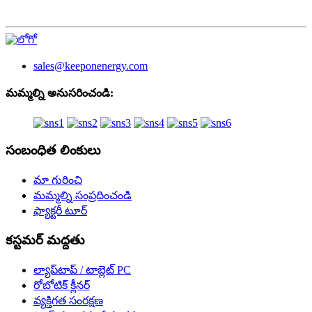
sales@keeponenergy.com
మమ్మల్ని అనుసరించండి:
సంబంధిత లింకులు
మా గురించి
మమ్మల్ని సంప్రదించండి
ఫ్యాక్టరీ టూర్
కస్టమర్ మద్దతు
ల్యాప్‌టాప్ / టాబ్లెట్ PC
రోబోటిక్ క్లీనర్
వ్యక్తిగత సంరక్షణ