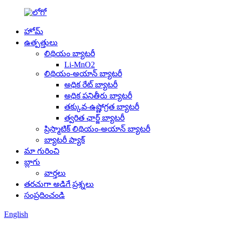
హోమ్
ఉత్పత్తులు
లిథియం బ్యాటరీ
Li-MnO2
లిథియం-అయాన్ బ్యాటరీ
అధిక రేట్ బ్యాటరీ
అధిక పనితీరు బ్యాటరీ
తక్కువ-ఉష్ణోగ్రత బ్యాటరీ
త్వరిత ఛార్జ్ బ్యాటరీ
ప్రిస్మాటిక్ లిథియం-అయాన్ బ్యాటరీ
బ్యాటరీ ప్యాక్
మా గురించి
బ్లాగు
వార్తలు
తరచుగా అడిగే ప్రశ్నలు
సంప్రదించండి
English