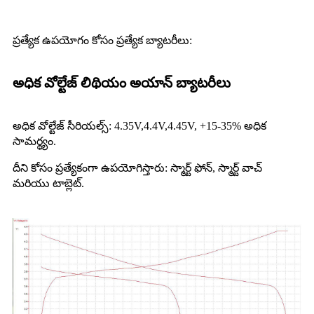
ప్రత్యేక ఉపయోగం కోసం ప్రత్యేక బ్యాటరీలు:
అధిక వోల్టేజ్ లిథియం అయాన్ బ్యాటరీలు
అధిక వోల్టేజ్ సీరియల్స్: 4.35V,4.4V,4.45V, +15-35% అధిక
సామర్థ్యం.
దీని కోసం ప్రత్యేకంగా ఉపయోగిస్తారు: స్మార్ట్ ఫోన్, స్మార్ట్ వాచ్
మరియు టాబ్లెట్.