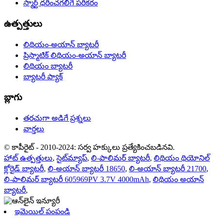
స్మార్ట్ ధరించగలిగే పరికరం
ఉత్పత్తులు
లిథియం-అయాన్ బ్యాటరీ
ప్రిస్మాటిక్ లిథియం-అయాన్ బ్యాటరీ
లిథియం బ్యాటరీ
బ్యాటరీ ప్యాక్
బ్లాగు
తరచుగా అడిగే ప్రశ్నలు
వార్తలు
© కాపీరైట్ - 2010-2024: సర్వ హక్కులు ప్రత్యేకించబడినవి.
హాట్ ఉత్పత్తులు
,
సైట్‌మ్యాప్
,
లి-పాలిమర్ బ్యాటరీ
,
లిథియం థియోనిల్
క్లోరైడ్ బ్యాటరీ
,
లి-అయాన్ బ్యాటరీ 18650
,
లి-అయాన్ బ్యాటరీ 21700
,
లి-పాలిమర్ బ్యాటరీ 605969PV 3.7V 4000mAh
,
లిథియం అయాన్
బ్యాటరీ
,
ఇమెయిల్ పంపండి