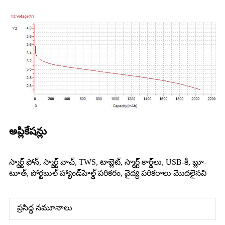
అప్లికేషన్లు
స్మార్ట్ ఫోన్, స్మార్ట్ వాచ్, TWS, టాబ్లెట్, స్మార్ట్ కార్డ్‌లు, USB-కీ, బ్లూ-
టూత్, పోర్టబుల్ హ్యాండ్‌హెల్డ్ పరికరం, వైద్య పరికరాలు మొదలైనవి
ప్రసిద్ధ నమూనాలు