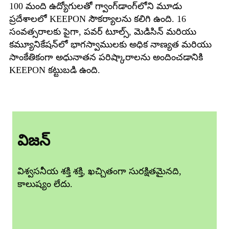
100 మంది ఉద్యోగులతో గ్వాంగ్‌డాంగ్‌లోని మూడు
ప్రదేశాలలో KEEPON ​​సౌకర్యాలను కలిగి ఉంది. 16
సంవత్సరాలకు పైగా, పవర్ టూల్స్, మెడిసిన్ మరియు
కమ్యూనికేషన్‌లో భాగస్వాములకు అధిక నాణ్యత మరియు
సాంకేతికంగా అధునాతన పరిష్కారాలను అందించడానికి
KEEPON ​​కట్టుబడి ఉంది.
విజన్
విశ్వసనీయ శక్తి శక్తి, ఖచ్చితంగా సురక్షితమైనది,
కాలుష్యం లేదు.