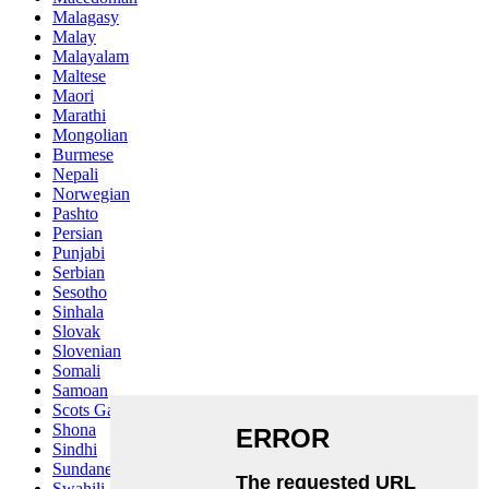
Malagasy
Malay
Malayalam
Maltese
Maori
Marathi
Mongolian
Burmese
Nepali
Norwegian
Pashto
Persian
Punjabi
Serbian
Sesotho
Sinhala
Slovak
Slovenian
Somali
Samoan
Scots Gaelic
Shona
Sindhi
Sundanese
Swahili