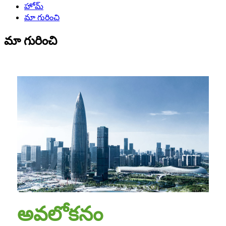
హోమ్
మా గురించి
మా గురించి
అవలోకనం