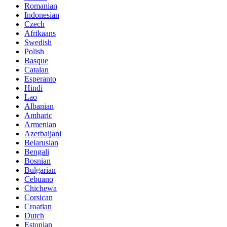
Romanian
Indonesian
Czech
Afrikaans
Swedish
Polish
Basque
Catalan
Esperanto
Hindi
Lao
Albanian
Amharic
Armenian
Azerbaijani
Belarusian
Bengali
Bosnian
Bulgarian
Cebuano
Chichewa
Corsican
Croatian
Dutch
Estonian