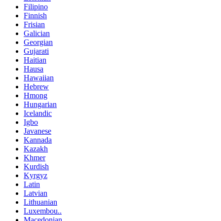
Filipino
Finnish
Frisian
Galician
Georgian
Gujarati
Haitian
Hausa
Hawaiian
Hebrew
Hmong
Hungarian
Icelandic
Igbo
Javanese
Kannada
Kazakh
Khmer
Kurdish
Kyrgyz
Latin
Latvian
Lithuanian
Luxembou..
Macedonian